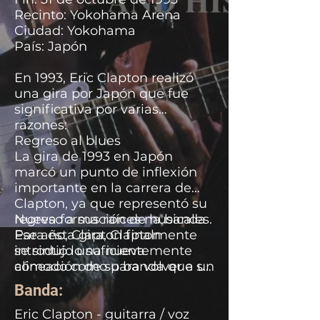
Recinto: Yokohama Arena
Ciudad: Yokohama
País: Japón
En 1993, Eric Clapton realizó
una gira por Japón que fue
significativa por varias
razones:
Regreso al blues
La gira de 1993 en Japón
marcó un punto de inflexión
importante en la carrera de
Clapton, ya que representó su
regreso a sus raíces musicales.
Nueva formación de la banda
Ese año, Clapton finalmente
Para esta gira, Clapton
se sintió lo suficientemente
introdujo una nueva
cómodo como para volver a un
alineación de su banda que se
repertorio centrado
mantendría relativamente
Banda:
exclusivamente en el blues.
estable hasta 1996. Este nuevo
Esto fue un cambio notable en
grupo de músicos estaba
Eric Clapton - guitarra / voz