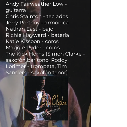
su dirección artística después
especialmente seleccionado
Andy Fairweather Low -
de años de éxito comercial con
para interpretar el material
guitarra
un sonido más pop y rock.
blues que Clapton quería
Chris Stainton - teclados
presentar.
Jerry Portnoy - armónica
Nathan East - bajo
Richie Hayward - batería
Katie Kissoon - coros
Maggie Ryder - coros
The Kick Horns (Simon Clarke -
saxofón barítono, Roddy
Lorimer - trompeta, Tim
Sanders - saxofón tenor)