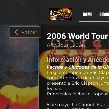
HOME
BIOGR
Volver
2006 World Tour
Año Tour
2006
Información y Anécdo
Fechas y Ciudades de la G
La gira europea de Eric Cl
concierto previo de ensayo e
presentó a Eric Clapton jun
fechas.
Principales fechas europeas 
5 de mayo: Le Cannet, Franc