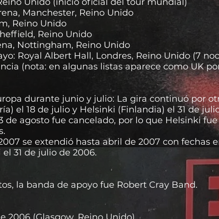
ino Unido (inicio oficial del tour mundial)
ena, Manchester, Reino Unido
m, Reino Unido
heffield, Reino Unido
ena, Nottingham, Reino Unido
e mayo: Royal Albert Hall, Londres, Reino Unido (7 n
ancia (nota: en algunas listas aparece como UK po
ropa durante junio y julio: La gira continuó por o
 el 18 de julio y Helsinki (Finlandia) el 31 de julio
 de agosto fue cancelado, por lo que Helsinki fue
s.
2007 se extendió hasta abril de 2007 con fechas e
el 31 de julio de 2006.
rtos, la banda de apoyo fue Robert Cray Band.
de 2006 (Glasgow, Reino Unido)