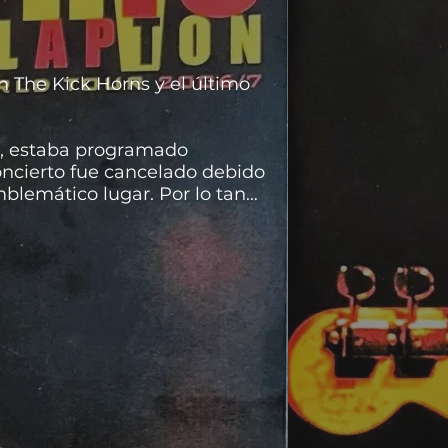
on The Kick Horns y el último
06, estaba programado
oncierto fue cancelado debido
mblemático lugar. Por lo tanto,
 fechas, finalmente no tuvo