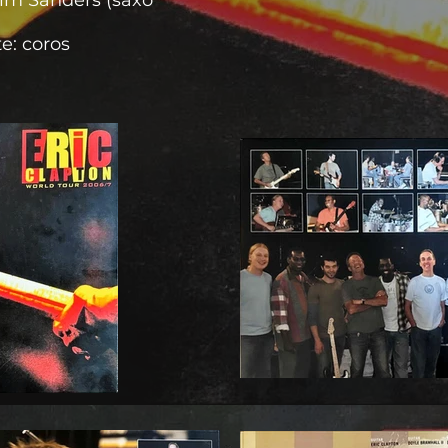
Tim Sanders (saxo
e: coros