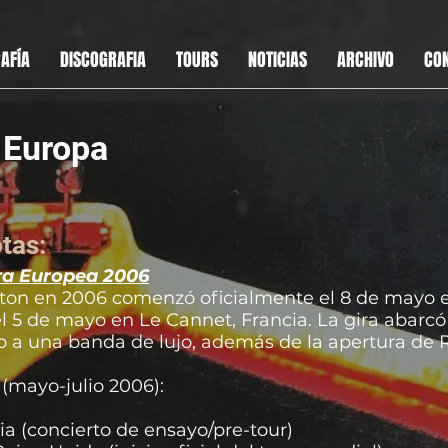
AFÍA
DISCOGRAFIA
TOURS
NOTICIAS
ARCHIVO
CO
 Europa
tas:
ira Europea 2006
apton en 2006 comenzó oficialmente el 8 de mayo
l 5 de mayo en Le Cannet, Francia. La gira abarcó
to a una banda de lujo, además de la apertura de 
(mayo-julio 2006):
ia (concierto de ensayo/pre-tour)