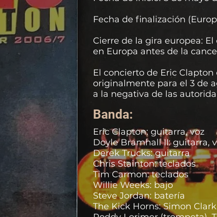
Fecha de finalización (Europa
Cierre de la gira europea: E
en Europa antes de la cance
El concierto de Eric Clapto
originalmente para el 3 de a
a la negativa de las autorid
aunque el concierto aparece 
Banda:
lugar.
Eric Clapton: guitarra, voz
Doyle Bramhall II: guitarra, 
Derek Trucks: guitarra
Chris Stainton: teclados
Tim Carmon: teclados
Willie Weeks: bajo
Steve Jordan: batería
The Kick Horns: Simon Clarke