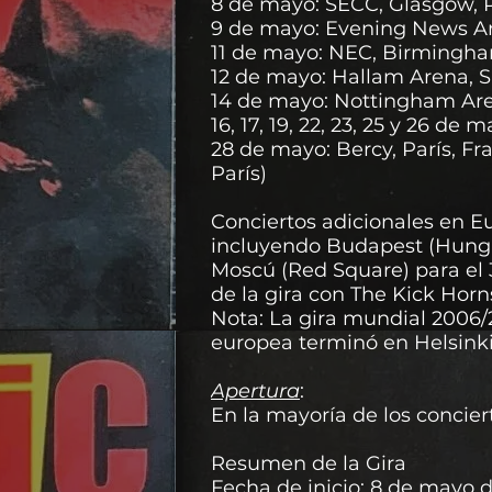
8 de mayo: SECC, Glasgow, Re
9 de mayo: Evening News Ar
11 de mayo: NEC, Birmingha
12 de mayo: Hallam Arena, S
14 de mayo: Nottingham Ar
16, 17, 19, 22, 23, 25 y 26 d
28 de mayo: Bercy, París, Fr
París)
Conciertos adicionales en Eu
incluyendo Budapest (Hungría)
Moscú (Red Square) para el 3
de la gira con The Kick Horn
Nota: La gira mundial 2006/
europea terminó en Helsinki 
Apertura
:
En la mayoría de los concie
Resumen de la Gira
Fecha de inicio: 8 de mayo 