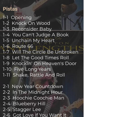
Pistas
1-1 Opening
1-2 Knock On Wood
1-3 Reconsider Baby
1-4 You Can't Judge A Book
1-5 Unchain My Heart
1-6 Route 66
1-7 Will The Circle Be Unbroken
1-8 Let The Good Times Roll
1-9 Knockin' On Heaven's Door
1-10 Five Long Years
1-11 Shake, Rattle And Roll
2-1 New Year Countdown
2-2 In The Midnight Hour
2-3 Hoochie Coochie Man
2-4 Blueberry Hill
2-5 Stagger Lee
2-6 Got Love If You Want It