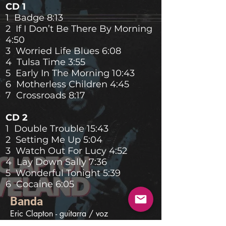
CD 1
1 Badge 8:13
2 If I Don’t Be There By Morning
4:50
3 Worried Life Blues 6:08
4 Tulsa Time 3:55
5 Early In The Morning 10:43
6 Motherless Children 4:45
7 Crossroads 8:17
CD 2
1 Double Trouble 15:43
2 Setting Me Up 5:04
3 Watch Out For Lucy 4:52
4 Lay Down Sally 7:36
5 Wonderful Tonight 5:39
6 Cocaine 6:05
Banda
Eric Clapton - guitarra / voz

Albert Lee - guitarra / voz
