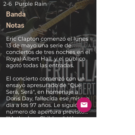
2-6 Purple Rain
Banda
Notas
Eric Clapton comenzó el lunes
13 de mayo una serie de
conciertos de tres noches en el
Royal Albert Hall, y el público
agotó todas las entradas.
El concierto comenzó con un
ensayo apresurado de "Que
Será, Será", en homenaje a
Doris Day, fallecida ese mismo
día a los 97 años. Le siguió el
número de apertura previsto,
"Motherless Children". Y las
sorpresas siguieron llegando.
Y en lo más profundo de la
Muchos números tenían
actuación, un monumental