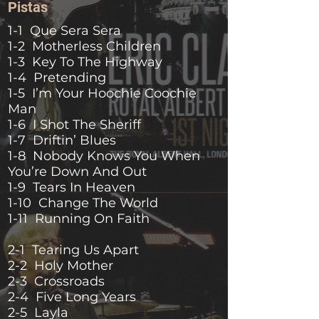
Pistas
1-1 Que Sera Sera
1-2 Motherless Children
1-3 Key To The Highway
1-4 Pretending
1-5 I’m Your Hoochie Coochie
Man
1-6 I Shot The Sheriff
1-7 Driftin’ Blues
1-8 Nobody Knows You When
You’re Down And Out
1-9 Tears In Heaven
1-10 Change The World
1-11 Running On Faith
2-1 Tearing Us Apart
2-2 Holy Mother
2-3 Crossroads
2-4 Five Long Years
2-5 Layla