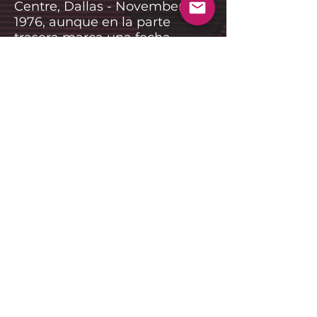
Centre, Dallas - November 15,
1976, aunque en la parte
trasera marca una fecha
incorrectade el espectáculo
"Carolina del Norte, 1972".
Eric Clapton - Guitarra / Voz
George Terry - Guitarra
Dicks Sims - Teclados
Carl Radle - Bajo
Jamie Oldaker - Batería
Sergio Pastora Rodriguez -
Percusión
Yvonne Elliman - Coros
Marcy Levy - Coros
INVITADO ESPECIAL:
Freddie King
Anterior