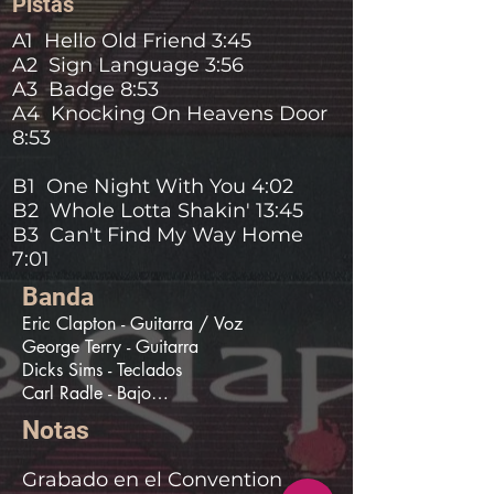
Pistas
A1 Hello Old Friend 3:45
A2 Sign Language 3:56
A3 Badge 8:53
A4 Knocking On Heavens Door
8:53
B1 One Night With You 4:02
B2 Whole Lotta Shakin' 13:45
B3 Can't Find My Way Home
7:01
Banda
Eric Clapton - Guitarra / Voz

George Terry - Guitarra

Dicks Sims - Teclados

Carl Radle - Bajo

Jamie Oldaker - Batería

Notas
Sergio Pastora Rodriguez - Percusión

Yvonne Elliman - Coros

Grabado en el Convention
Marcy Levy - Coros