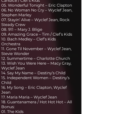
Candice / Clef’s Kids
05. Wonderful Tonight – Eric Clapton
06. No Woman No Cry – Wyclef Jean,
Stephen Marley
07. Stayin’ Alive – Wyclef Jean, Rock
Steady Crew
08. 911 – Mary J. Blige
09. Amazing Grace – Tim / Clef’s Kids
10. Bach Medley – Clef’s Kids
Orchestra
11. Gone Til November – Wyclef Jean,
Stevie Wonder
12. Summertime – Charlotte Church
13. Wish You Were Here – Macy Gray,
Wyclef Jean
14. Say My Name – Destiny’s Child
15. Independent Women – Destiny’s
Child
16. My Song – Eric Clapton, Wyclef
Jean
17. Maria Maria – Wyclef Jean
18. Guantanamera / Hot Hot Hot – All
Bonus:
01. The Kids