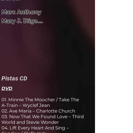
Marc Anthony

Mary J. Blige

Eric Clapton...
Pistas CD
DVD
01. Minnie The Moocher / Take The
A-Train – Wyclef Jean
02. Ave Maria – Charlotte Church
03. Now That We Found Love – Third
World and Stevie Wonder
04. Lift Every Heart And Sing –