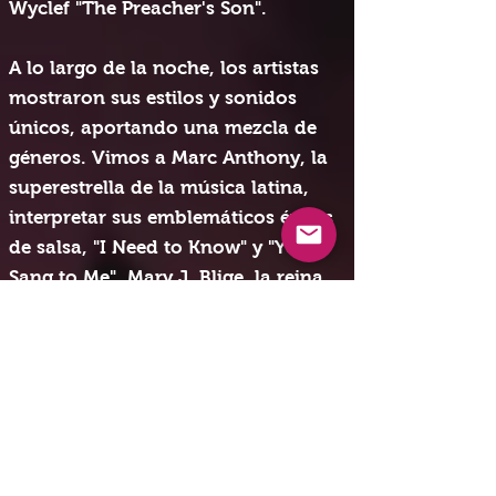
Wyclef "The Preacher's Son".
A lo largo de la noche, los artistas
mostraron sus estilos y sonidos
únicos, aportando una mezcla de
géneros. Vimos a Marc Anthony, la
superestrella de la música latina,
interpretar sus emblemáticos éxitos
de salsa, "I Need to Know" y "You
Sang to Me". Mary J. Blige, la reina
del hip hop soul, engalana el
escenario con su potente voz,
interpretando conmovedoras
versiones de sus éxitos como
"Family Affair" y "Not Gon' Cry".
La película también cuenta con la