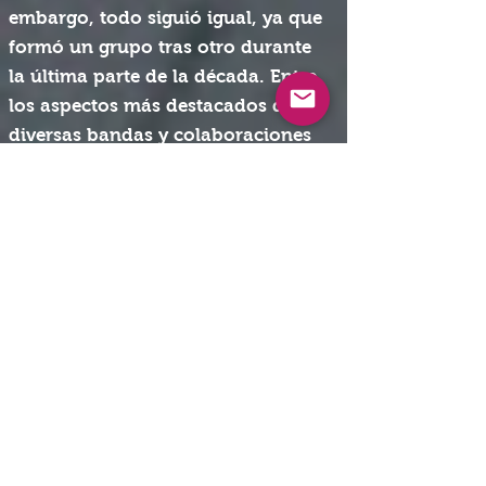
embargo, todo siguió igual, ya que
formó un grupo tras otro durante
la última parte de la década. Entre
los aspectos más destacados de las
diversas bandas y colaboraciones
de finales de los 60 que se pueden
encontrar aquí se encuentra un
Robert Plant pre-Led Zeppelin
aullando a través de un par de
originales de Korner, "Operator" y
"Steal Away". Paul Rodgers y Andy
Fraser de Free apoyan a su mentor
Korner en el estándar gospel "I See
It" y una conmovedora versión de
una oscura joya de Curtis Mayfield,
"Mighty Mighty (Spade and