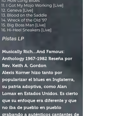
10. How Long Blues
11. I Got My Mojo Working [Live]
12. Geneva [Live]
13. Blood on the Saddle
14. Wreck of the Old ’97
15. Big Boss Man [Live]
16. Hi-Heel Sneakers [Live]
Pistas LP
Musically Rich...And Famous:
Anthology
1967-1982
Reseña por
Rev. Keith A. Gordon
Alexis Korner hizo tanto por
popularizar el blues en Inglaterra,
su patria adoptiva, como Alan
Lomax en Estados Unidos. Es cierto
que su enfoque era diferente y que
no iba de pueblo en pueblo
grabando a auténticos cantantes de