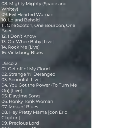
08. Mighty Mighty (Spade and
Whitey)
09. Evil Hearted Woman
10. Lo and Behold
11. One Scotch, One Bourbon, One
Beer
12. I Don’t Know
13. Oo-Whee Baby [Live]
14. Rock Me [Live]
16. Vicksburg Blues
Disco 2
01. Get off of My Cloud
02. Strange ‘N’ Deranged
03. Spoonful [Live]
04. You Got the Power (To Turn Me
On) [Live]
05. Daytime Song
06. Honky Tonk Woman
07. Mess of Blues
08. Hey Pretty Mama [con Eric
Clapton]
09. Precious Lord