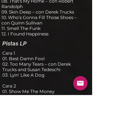
08. That’s My Home – con Robert
Randolph
09. Skin Deep – con Derek Trucks
10. Who’s Gonna Fill Those Shoes –
con Quinn Sullivan
11. Smell The Funk
12. I Found Happiness
Pistas LP
Cara 1
01. Best Damn Fool
02. Too Many Tears – con Derek
Trucks and Susan Tedeschi
03. Lyin’ Like A Dog
Cara 2
01. Show Me The Money
02. Every Time I Sing The Blues – con
Eric Clapton
03. Out In The Woods – con Robert
Randolph
Cara 3