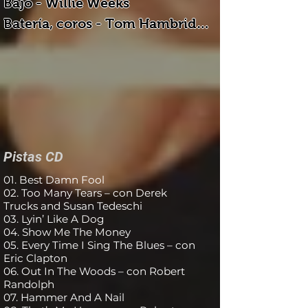
Bajo - Willie Weeks 

Batería, coros - Tom Hambridge 

Guitarra - David Grissom 

Guitarra [BG Strat], voz - Buddy 
Guy 

Teclados - Reese Wynans

Invitados

Pistas CD
Guitarra, voz - Eric Clapton 

01. Best Damn Fool
Slide Guitar - Derek Trucks 

02. Too Many Tears – con Derek
Trucks and Susan Tedeschi
Vocal - Susan Tedeschi

03. Lyin’ Like A Dog
Pedal Steel Guitar - Robert 
04. Show Me The Money
05. Every Time I Sing The Blues – con
Randolph
Eric Clapton
06. Out In The Woods – con Robert
Randolph
07. Hammer And A Nail