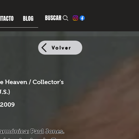
BUSCAR
NTACTO
BLOG
Volver
e Heaven / Collector's
.S.)
 2009
 armónica: Paul Jones.
