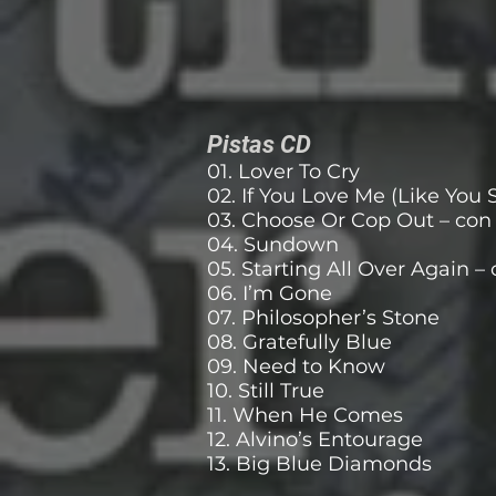
Pistas CD
01. Lover To Cry
02. If You Love Me (Like You 
03. Choose Or Cop Out – con 
04. Sundown
05. Starting All Over Again –
06. I’m Gone
07. Philosopher’s Stone
08. Gratefully Blue
09. Need to Know
10. Still True
11. When He Comes
12. Alvino’s Entourage
13. Big Blue Diamonds