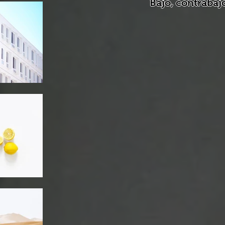
Bajo, contrabajo
Marsico.

Batería: Alvino 
Guitarra (dos) -
Piano, órgano 
B3] - Mike Tho