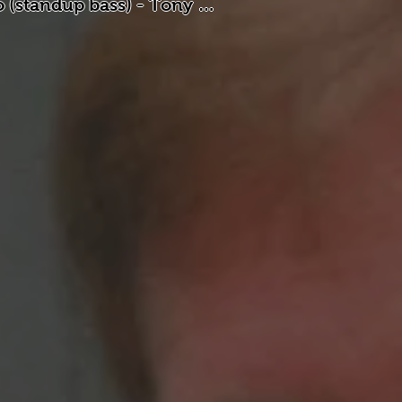
 (standup bass) - Tony 
Bennett.

 Jake Andrews.

eléctrico [órgano Hammond 
mpson.