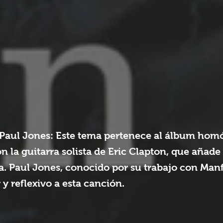
e Paul Jones: Este tema pertenece al álbum ho
 la guitarra solista de Eric Clapton, que añade
a. Paul Jones, conocido por su trabajo con Man
y reflexivo a esta canción.