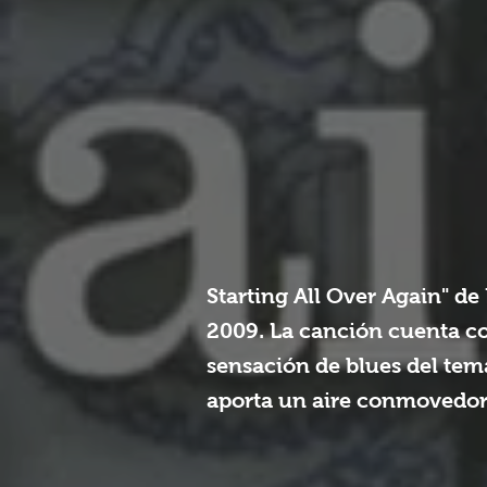
Starting All Over Again" d
2009. La canción cuenta con
sensación de blues del tem
aporta un aire conmovedor 