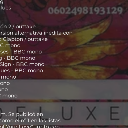
ng
lues
ón 2 / outtake
ersión alternativa inédita con
ic Clapton / outtake
BBC mono
ysses - BBC mono
ng - BBC mono
 Sign - BBC mono
lues - BBC mono
C mono
mono
ono
BC mono
am. Se publicó en
omo el nº 1 en las listas
of Your Love", junto con