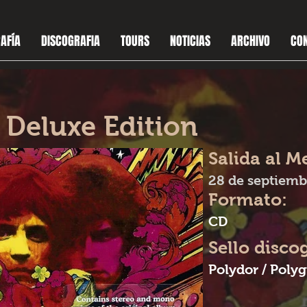
AFÍA
DISCOGRAFIA
TOURS
NOTICIAS
ARCHIVO
CO
s Deluxe Edition
Salida al M
28 de septiemb
Formato:
CD
Sello disco
Polydor / Poly