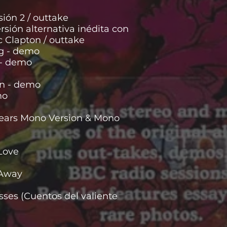
ión 2 / outtake
ersión alternativa inédita con
ic Clapton / outtake
g - demo
 - demo
on - demo
mo
 Gears Mono Version & Mono
Love
 Away
sses (Cuentos del valiente