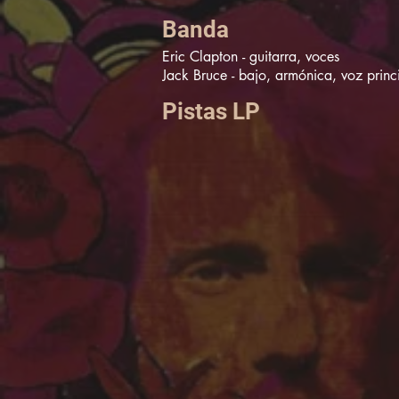
Banda
Eric Clapton - guitarra, voces

Jack Bruce - bajo, armónica, voz princi
Ginger Baker - batería, percusión, voc
Pistas LP