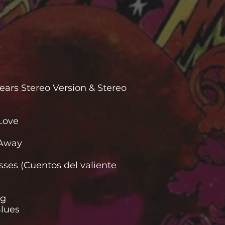
Gears Stereo Version & Stereo
Love
 Away
sses (Cuentos del valiente
ng
lues