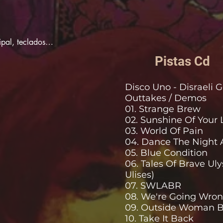
pal, teclados

es
Pistas Cd
Disco Uno - Disraeli 
Outtakes / Demos
01. Strange Brew
02. Sunshine Of Your 
03. World Of Pain
04. Dance The Night
05. Blue Condition
06. Tales Of Brave Uly
Ulises)
07. SWLABR
08. We're Going Wro
09. Outside Woman B
10. Take It Back