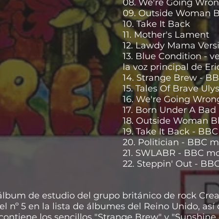
08. We're Going Wro
09. Outside Woman B
10. Take It Back
11. Mother's Lament
12. Lawdy Mama Versi
13. Blue Condition - v
la voz principal de Er
14. Strange Brew - 
15. Tales Of Brave Ul
16. We're Going Wro
17. Born Under A Bad
18. Outside Woman B
19. Take It Back - BB
20. Politician - BBC 
21. SWLABR - BBC m
22. Steppin' Out - B
 álbum de estudio del grupo británico de rock Cre
 nº 5 en la lista de álbumes del Reino Unido, así c
contiene los sencillos "Strange Brew" y "Sunshine 