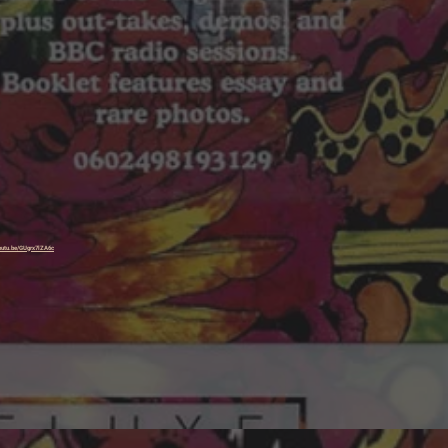
youtu.be/GUgrx7lZA6c