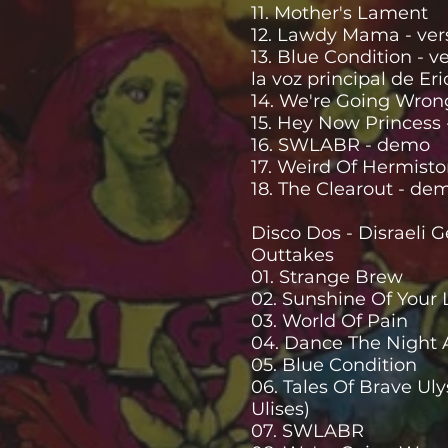
11. Mother's Lament
12. Lawdy Mama - vers
13. Blue Condition - v
la voz principal de Er
14. We're Going Wron
15. Hey Now Princess
16. SWLABR - demo
17. Weird Of Hermist
18. The Clearout - de
Disco Dos - Disraeli
Outtakes
01. Strange Brew
02. Sunshine Of Your 
03. World Of Pain
04. Dance The Night
05. Blue Condition
06. Tales Of Brave Uly
Ulises)
07. SWLABR