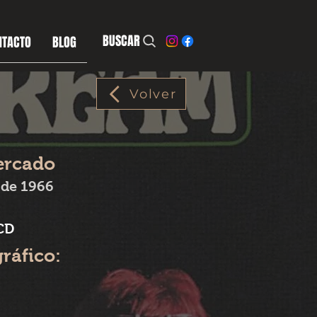
BUSCAR
NTACTO
BLOG
Volver
ercado
 de 1966
 CD
gráfico: