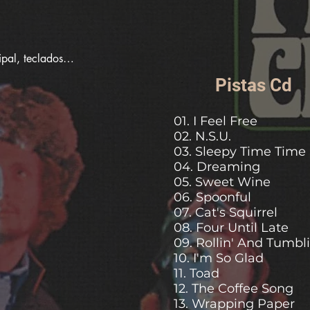
pal, teclados

es
Pistas Cd
01. I Feel Free
02. N.S.U.
03. Sleepy Time Time
04. Dreaming
05. Sweet Wine
​06. Spoonful
07. Cat's Squirrel
08. Four Until Late
09. Rollin' And Tumbli
10. I'm So Glad
11. Toad
12. The Coffee Song
13. Wrapping Paper