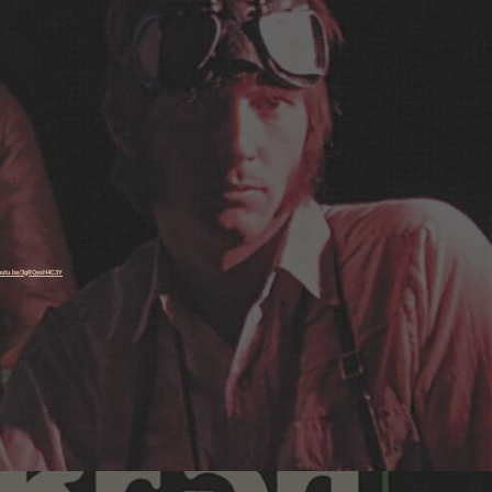
youtu.be/3gRQexH4C3Y