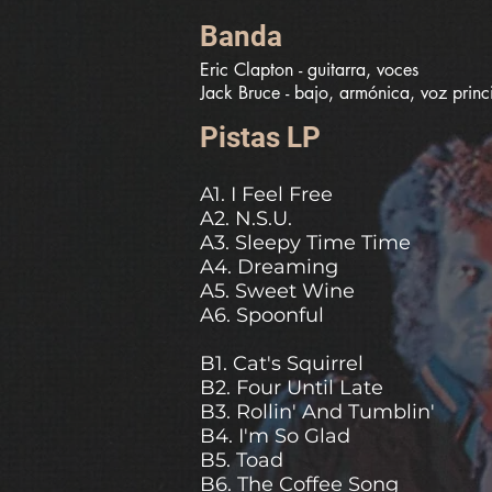
Banda
Eric Clapton - guitarra, voces

Jack Bruce - bajo, armónica, voz princi
Ginger Baker - batería, percusión, voc
Pistas LP
A1. I Feel Free
A2. N.S.U.
A3. Sleepy Time Time
A4. Dreaming
A5. Sweet Wine
A6. Spoonful
B1. Cat's Squirrel
B2. Four Until Late
B3. Rollin' And Tumblin'
B4. I'm So Glad
B5. Toad
B6. The Coffee Song