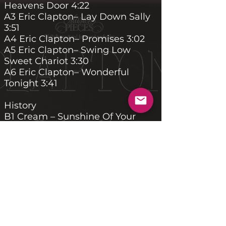
Heavens Door 4:22
A3 Eric Clapton– Lay Down Sally
3:51
A4 Eric Clapton– Promises 3:02
A5 Eric Clapton– Swing Low
Sweet Chariot 3:30
A6 Eric Clapton– Wonderful
Tonight 3:41
History
B1 Cream – Sunshine Of Your
Love 4:10
B2 Cream – Tales Of Brave
Ulysses 2:46
B3 Cream – Badge 2:43
B4 Derek & The Dominos– Little
Wing 5:23
B5 Derek & The Dominos– Layla
7:10