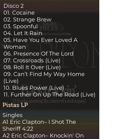
Disco 2
01. Cocaine
02. Strange Brew
03. Spoonful
04. Let It Rain
05. Have You Ever Loved A
Woman
06. Presence Of The Lord
07. Crossroads (Live)
08. Roll It Over (Live)
09. Can’t Find My Way Home
(Live)
10. Blues Power (Live)
11. Further On Up The Road (Live)
Pistas LP
Singles
A1 Eric Clapton– I Shot The
Sheriff 4:22
A2 Eric Clapton– Knockin' On