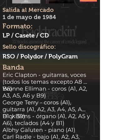
Salida al Mercado
1 de mayo de 1984
Formato:
LP / Casete / CD
Sello discográfico:
RSO / Polydor / PolyGram
Banda
Eric Clapton - guitarras, voces
(todos los temas excepto A8 y
B6)
Yvonne Elliman - coros (A1, A2,
A3, A5, A6 y B9)
George Terry - coros (A1),
guitarra (A1, A2, A3, A4, A5, A6,
B1 y B9)
Dick Sims - órgano (A1, A2, A5 y
A6), teclados (A4 y B1)
Albhy Galuten - piano (A1)
Carl Radle - bajo (A1, A2, A3,