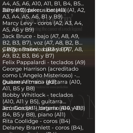
A4, A5, A6, A10, A11, B1, B4, B5,
B8 y B9), percusión (A11)
Jamie Oldaker - batería (A1, A2,
A3, A4, A5, A6, B1 y B9)
Marcy Levy - coros (A2, A3, A4,
A5, A6 y B9)
Jack Bruce - bajo (A7, A8, A9,
B2, B3, B7), voz (A7, A8, B2, B3
y B7), armónica (B3 y B7)
Ginger Baker - batería (A7, A8,
A9, B2, B3, B6 y B7)
Felix Pappalardi - teclados (A9)
George Harrison (acreditado
como L'Angelo Misterioso) -
guitarra rítmica (A9)
Duane Allman - guitarra (A10,
A11, B5 y B8)
Bobby Whitlock - teclados
(A10, A11 y B5), guitarra
acústica (A11), órgano (B4 y B8)
Jim Gordon - batería (A10, A11,
B4, B5 y B8), piano (A11)
Rita Coolidge - coros (B4)
Delaney Bramlett - coros (B4),