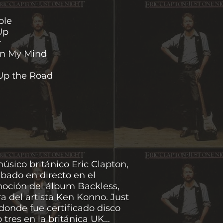
ble
Up
r
On My Mind
 Up the Road
úsico británico Eric Clapton,
bado en directo en el
moción del álbum Backless,
a del artista Ken Konno. Just
donde fue certificado disco
 tres en la británica UK