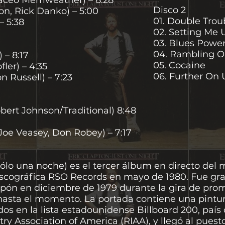
aceo Merriweather) – 8:28
Disco 2
ton, Rick Danko) – 5:00
01. Double Trou
– 5:38
02. Setting Me 
03. Blues Powe
04. Rambling 
 – 8:17
05. Cocaine
ler) – 4:35
06. Further On
n Russell) – 7:23
ert Johnson/Traditional) 8:48
Joe Veasey, Don Robey) – 7:17
ólo una noche) es el tercer álbum en directo del m
scográfica RSO Records en mayo de 1980. Fue gra
pón en diciembre de 1979 durante la gira de pro
 hasta el momento. La portada contiene una pintur
os en la lista estadounidense Billboard 200, país 
ry Association of America (RIAA), y llegó al puesto