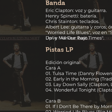
Banda
Eric Clapton: voz y guitarra.
Henry Spinetti: batería.
Chris Stainton: teclados.
Albert Lee: guitarra y coros; 
"Worried Life Blues", voz en 
Up" y "All Our Past Times".
Dave Markee: bajo.
Pistas LP
Edición original
Cara A
01. Tulsa Time (Danny Flowers
02. Early in the Morning (Tradi
03. Lay Down Sally (Clapton, L
04. Wonderful Tonight (Clapto
Cara B
01. If I Don't Be There by Mor