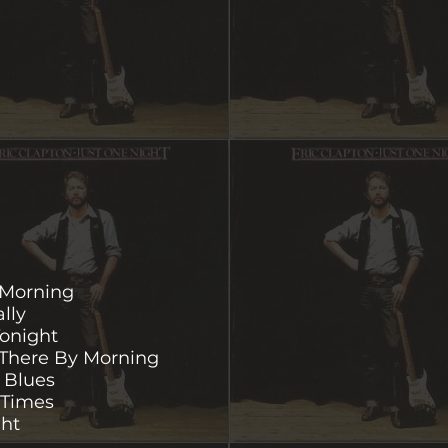
e Morning
lly
Tonight
e There By Morning
e Blues
t Times
ght