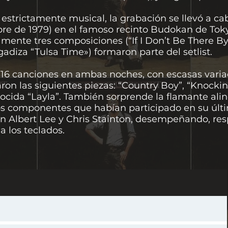
estrictamente musical, la grabación se llevó a c
mbre de 1979) en el famoso recinto Budokan de Toky
amente tres composiciones (“If I Don’t Be There By
gadiza “Tulsa Time») formaron parte del setlist.
16 canciones en ambas noches, con escasas variac
ron las siguientes piezas: “Country Boy”, “Knockin
nocida “Layla”. También sorprende la flamante al
os componentes que habían participado en su últ
men Albert Lee y Chris Stainton, desempeñando, re
a los teclados.