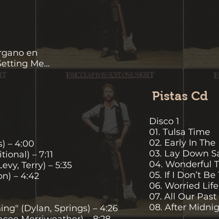
órgano en
"Setting Me
Pistas Cd
Disco 1
01. Tulsa Time
02. Early In Th
) – 4:00
03. Lay Down Sa
tional) – 7:11
04. Wonderful 
evy, Terry) – 5:35
05. If I Don’t B
n) – 4:42
06. Worried Lif
07. All Our Pas
08. After Midni
ning" (Dylan, Springs) – 4:26