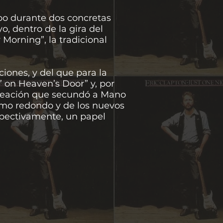
abo durante dos concretas
o, dentro de la gira del
 Morning”, la tradicional
iones, y del que para la
’ on Heaven’s Door” y, por
ineación que secundó a Mano
imo redondo y de los nuevos
spectivamente, un papel