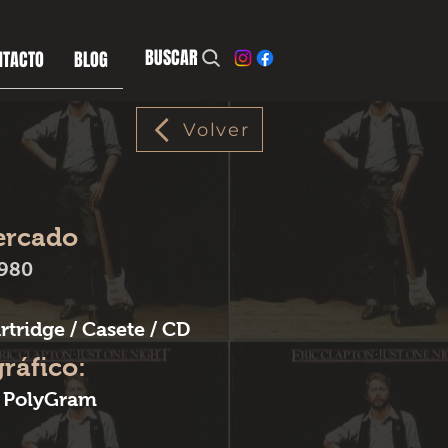
BUSCAR
NTACTO
BLOG
Volver
ercado
1980
rtridge / Casete / CD
gráfico:
/ PolyGram