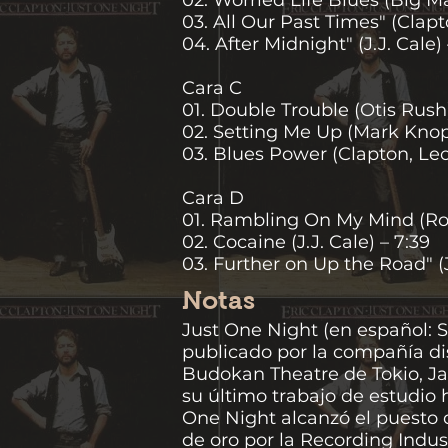
02. Worried Life Blues (Big M
03. All Our Past Times" (Clap
04. After Midnight" (J.J. Cale) 
Cara C
01. Double Trouble (Otis Rush)
02. Setting Me Up (Mark Knopf
03. Blues Power (Clapton, Leo
Cara D
01. Rambling On My Mind (Rob
02. Cocaine (J.J. Cale) – 7:39
03. Further on Up the Road" (
Notas
Just One Night (en español: S
publicado por la compañía di
Budokan Theatre de Tokio, Ja
su último trabajo de estudio
One Night alcanzó el puesto d
de oro por la Recording Indust