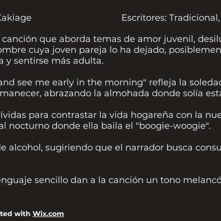
 Kakiage
Escritores: Tradiciona
 canción que aborda temas de amor juvenil, desilu
hombre cuya joven pareja lo ha dejado, posibleme
 y sentirse más adulta.
 and see me early in the morning" refleja la soleda
 amanecer, abrazando la almohada donde solía esta
ívidas para contrastar la vida hogareña con la nu
al nocturno donde ella baila el "boogie-woogie".
 alcohol, sugiriendo que el narrador busca consue
lenguaje sencillo dan a la canción un tono melancóli
ated with
Wix.com