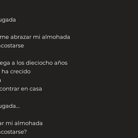
ugada
rme abrazar mi almohada
acostarse
lega a los dieciocho años
 ha crecido
a
ontrar en casa
gada...
ar mi almohada
acostarse?