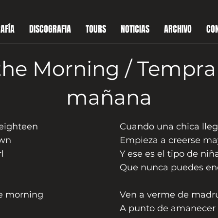
AFÍA
DISCOGRAFIA
TOURS
NOTICIAS
ARCHIVO
CO
 the Morning / Tempra
mañana
 eighteen
Cuando una chica lleg
own
Empieza a creerse ma
l
Y ese es el tipo de niñ
Que nunca puedes enc
he morning
Ven a verme de madr
A punto de amanecer