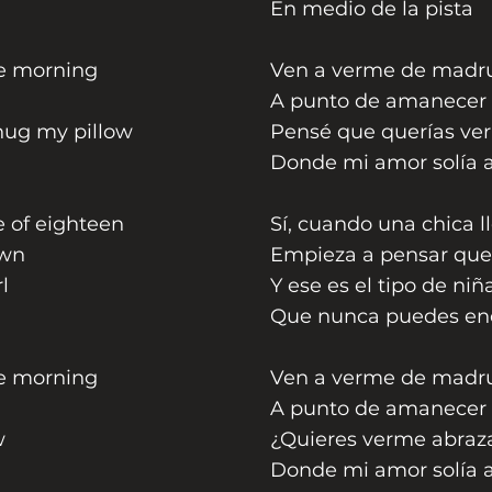
En medio de la pista
he morning
Ven a verme de madr
A punto de amanecer
ug my pillow
Pensé que querías ve
Donde mi amor solía 
e of eighteen
Sí, cuando una chica l
own
Empieza a pensar que
l
Y ese es el tipo de niñ
Que nunca puedes enc
he morning
Ven a verme de madru
A punto de amanecer
w
¿Quieres verme abraz
Donde mi amor solía 