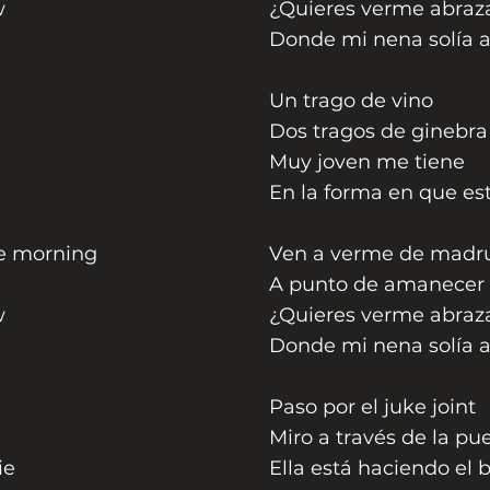
w
¿Quieres verme abraz
Donde mi nena solía a
Un trago de vino
Dos tragos de ginebra
Muy joven me tiene
En la forma en que es
he morning
Ven a verme de madr
A punto de amanecer
w
¿Quieres verme abraz
Donde mi nena solía a
Paso por el juke joint
Miro a través de la pu
ie
Ella está haciendo el