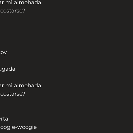
ar mi almohada
costarse?
toy
ugada
ar mi almohada
costarse?
erta
 boogie-woogie