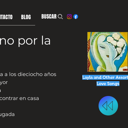
BUSCAR
NTACTO
BLOG
no por la
a a los dieciocho años
Layla and Other Assor
yor
Love Songs
a
ontrar en casa
ugada