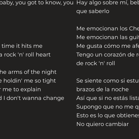
baby, you got to know, you
Hay algo sobre mí, beb
que saberlo
Me emocionan los Che
Me emocionan las guit
 time it hits me
Me gusta cómo me afe
 a rock 'n' roll heart
Tengo un corazón de ro
de rock 'n' roll
 the arms of the night
be holdin' me so tight
Se siente como si est
or me to explain
brazos de la noche
nd I don't wanna change
Así que si no estás lis
Supongo que no me qu
Esto es lo que obtiene
No quiero cambiar