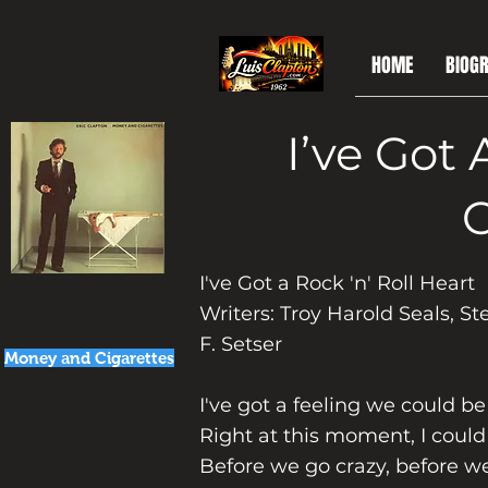
HOME
BIOGR
I’ve Got 
C
I've Got a Rock 'n' Roll Heart
Writers: Troy Harold Seals, 
F. Setser
Money and Cigarettes
I've got a feeling we could be 
Right at this moment, I coul
Before we go crazy, before w