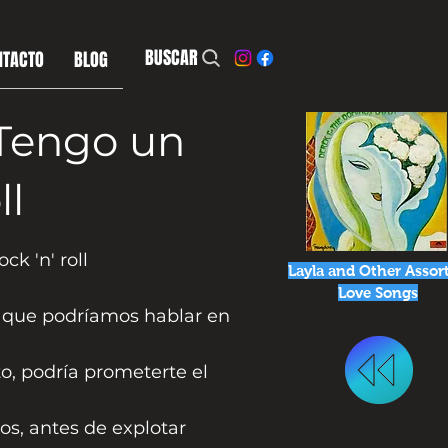
BUSCAR
NTACTO
BLOG
/ Tengo un
ll
ck 'n' roll
Layla and Other Assor
Love Songs
 que podríamos hablar en
, podría prometerte el
os, antes de explotar