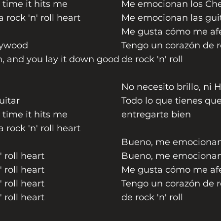
 time it hits me
Me emocionan los Che
 a rock 'n' roll heart
Me emocionan las guit
Me gusta cómo me afe
llywood
Tengo un corazón de ro
wn, and you lay it down good
de rock 'n' roll
No necesito brillo, ni
uitar
Todo lo que tienes que
 time it hits me
entregarte bien
 a rock 'n' roll heart
Bueno, me emocionan 
' roll heart
Bueno, me emocionan l
' roll heart
Me gusta cómo me afe
' roll heart
Tengo un corazón de ro
' roll heart
de rock 'n' roll