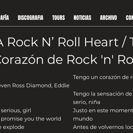
AFÍA
DISCOGRAFIA
TOURS
NOTICIAS
ARCHIVO
CO
A Rock N’ Roll Heart 
orazón de Rock 'n' Ro
Tengo un corazón de ro
Steven Ross Diamond, Eddie
Tengo la sensación de
serio, niña
serious, girl
Justo en este momento
d promise you the world
mundo
e explode
Antes de volvernos loc