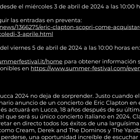
desde el miércoles 3 de abril de 2024 a las 10:00 h
uir las entradas en preventa:
/news/1366275/eric-clapton-scopri-come-acquistare-i
oledi-3-aprile.html
l viernes 5 de abril de 2024 a las 10:00 horas en: 
ummerfestival.it/home
para obtener información so
ponibles en
https://www.summer-festival.com/even
 Lucca 2024 no deja de sorprender. Justo cuando e
inario anuncio de un concierto de Eric Clapton en 
lés actuará en Lucca, 18 años después de su última
l que será su único concierto italiano en 2024. Cl
tar en directo todos los éxitos de una larguísima 
s como Cream, Derek and The Dominos y The Yardb
perderse, una oportunidad increíble de escuchar 