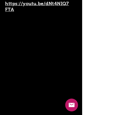
https://youtu.be/dNt4NIQ7
FTA
Estreno hoy día 27 de agosto a las 15 horas del nuevo Video
This Has Gotta Stop (Official Music Video)