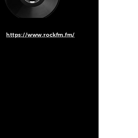
https://www.rockfm.fm/
Tal y como informa Blabbermouth.net, el management de Eric
Clapton ha publicado un comunicado “aclarando” el contexto de
la demanda del guitarrista a una viuda alemana después de que
pusiera a la venta una grabación “pirata” de un concierto del
artsita. La mujer, que puso el CD en venta por unos 11,20
dólares, insistió en que no sabía que estaba violando la ley de
copyright. De hecho, afirmó que la grabación, tomada en un
concepto de Clapton durante los '80, la había comprado su
difunto en 1987 en una cadena de grandes almacenes. Pese a
esto, un juez de Dusselford le dio la razón a Eric Clapton el
pasado 15 de diciembre, prohibiendo la venta del CD. Medios
locales han afirmado que, ahora, la institución requiere que la
mujer pague los costes del juicio de las dos partes, que
ascienden a 4000 dólares. Si, por algún motivo, ella insistiera en
vender el disco, no solamente podría tener que enfrentarse a
una multa de 282.000 dólares, sino que podría ir a la cárcel
durante seis meses. Clapton no apareció, en persona, en el
juicio, pero mandó una declaración jurada confirmando que la
grabación era ilegal. Ahora, en este nuevo comunicado, dirigido