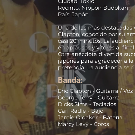
Ciudad: Tokio
Recinto: Nippon Budokan
País: Japón
Una de las más destacadas o
Clapton, conocido por su amo
casi 20 minutos. La audienci
en aplausos y vítores al fin
Otra anécdota divertida suc
japonés para agradecer a la
pretendía. La audiencia se r
conexión especial con los fa
Banda:
Eric Clapton - Guitarra / Voz
George Terry - Guitarra
Dicks Sims - Teclados
Carl Radle - Bajo
Jamie Oldaker - Batería
Marcy Levy - Coros