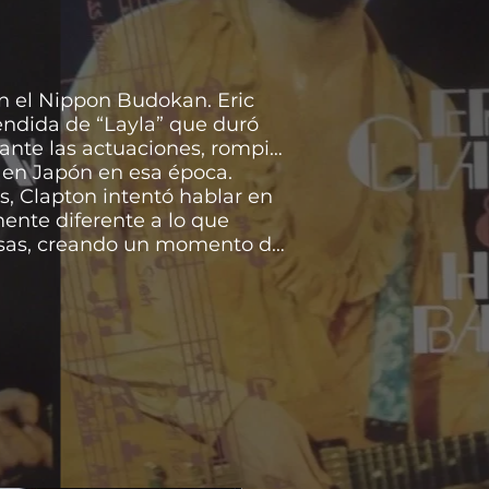
en el Nippon Budokan. Eric
tendida de “Layla” que duró
rante las actuaciones, rompió
s en Japón en esa época.
, Clapton intentó hablar en
ente diferente a lo que
 risas, creando un momento de