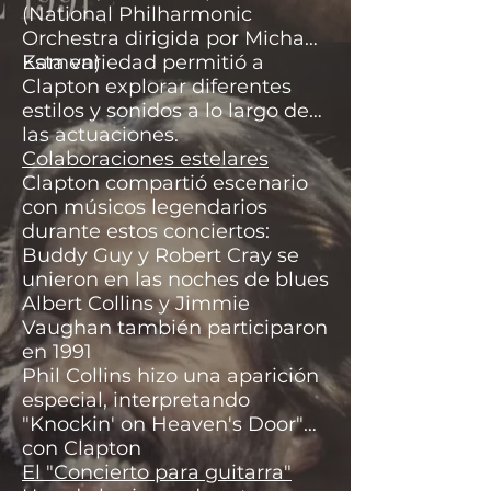
(National Philharmonic
Orchestra dirigida por Michael
Kamen)
Esta variedad permitió a
Clapton explorar diferentes
estilos y sonidos a lo largo de
las actuaciones.
Colaboraciones estelares
Clapton compartió escenario
con músicos legendarios
durante estos conciertos:
Buddy Guy y Robert Cray se
unieron en las noches de blues
Albert Collins y Jimmie
Vaughan también participaron
en 1991
Phil Collins hizo una aparición
especial, interpretando
"Knockin' on Heaven's Door"
con Clapton
El "Concierto para guitarra"