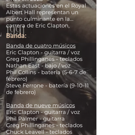
Estas actuaciones en el Royal
Albert Hall representan un
punto culminante en la
carrera de Eric Clapton,
mostrando su maestría en
Banda:
diversos estilos musicales y su
capacidad para colaborar con
Banda de cuatro músicos
otros grandes músicos.
Eric Clapton - guitarra / voz
Greg Phillinganes - teclados
Nathan East - bajo / voz
Phil Collins - batería (5-6-7 de
febrero)
Steve Ferrone - batería (9-10-11
de febrero)
Banda de nueve músicos
Eric Clapton - guitarra / voz
Phil Palmer - guitarra
Greg Phillinganes - teclados
Chuck Leavell - teclados