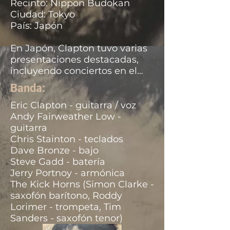
Recinto: Nippon Budokan
Ciudad: Tokyo
País: Japón
En Japón, Clapton tuvo varias
presentaciones destacadas,
incluyendo conciertos en el
Nippon Budokan en Tokio y el
Banda:
Osaka-Jo Hall en Osaka. La
gira fue muy bien recibida y es
Eric Clapton - guitarra / voz
recordada por su enfoque en
Andy Fairweather Low -
el blues, mostrando la
guitarra
habilidad y pasión de Clapton
Chris Stainton - teclados
por este género musica
Dave Bronze - bajo
Steve Gadd - batería
Jerry Portnoy - armónica
The Kick Horns (Simon Clarke -
saxofón barítono, Roddy
Lorimer - trompeta, Tim
Sanders - saxofón tenor)