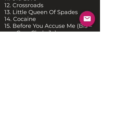
12. Crossroads
13. Little Queen Of Spades
14. Cocaine
15. Before You Accuse Me (Bis –
con Gary Clark, Jr.)
Notas
Info