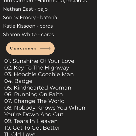
Tim Carmon - Hammond, teclados
Nathan East - bajo
Sonny Emory - batería
Katie Kissoon - coros
Sharon White - coros
Canciones
01. Sunshine Of Your Love
02. Key To The Highway
03. Hoochie Coochie Man
04. Badge
05. Kindhearted Woman
06. Running On Faith
07. Change The World
08. Nobody Knows You When
You’re Down And Out
09. Tears In Heaven
10. Got To Get Better
11. Old Love