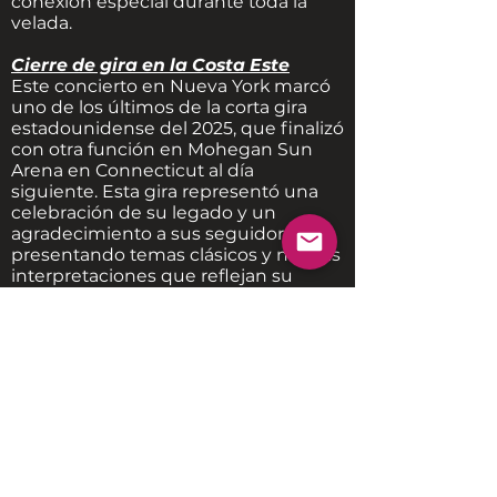
conexión especial durante toda la
velada.
Cierre de gira en la Costa Este
Este concierto en Nueva York marcó
uno de los últimos de la corta gira
estadounidense del 2025, que finalizó
con otra función en Mohegan Sun
Arena en Connecticut al día
siguiente. Esta gira representó una
celebración de su legado y un
agradecimiento a sus seguidores,
presentando temas clásicos y nuevas
interpretaciones que reflejan su
inagotable creatividad.
Este concierto en Madison Square
Garden reafirmó la relevancia de
Clapton como una leyenda viva,
capaz de conectar con el público y
mantener su estatus como uno de
los guitarristas más influentes y
respetados del mundo