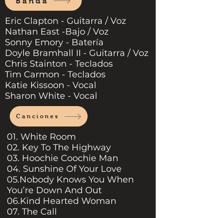
Banda
Eric Clapton - Guitarra / Voz
Nathan East -Bajo / Voz
Sonny Emory - Batería
Doyle Bramhall II - Guitarra / Voz
Chris Stainton - Teclados
Tim Carmon - Teclados
Katie Kissoon - Vocal
Sharon White - Vocal
Canciones
01. White Room
02. Key To The Highway
03. Hoochie Coochie Man
04. Sunshine Of Your Love
05.Nobody Knows You When
You’re Down And Out
06.Kind Hearted Woman
07. The Call